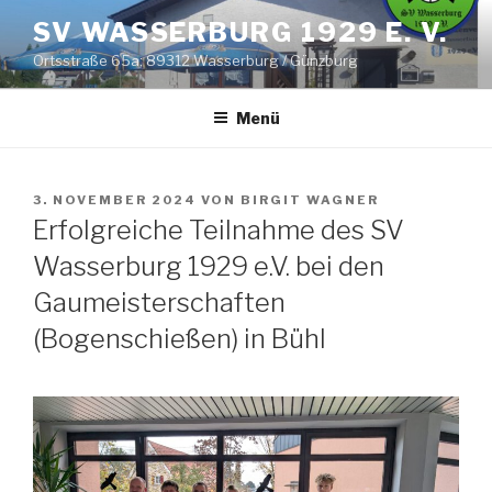
Zum
SV WASSERBURG 1929 E. V.
Inhalt
Ortsstraße 65a; 89312 Wasserburg / Günzburg
springen
Menü
VERÖFFENTLICHT
3. NOVEMBER 2024
VON
BIRGIT WAGNER
AM
Erfolgreiche Teilnahme des SV
Wasserburg 1929 e.V. bei den
Gaumeisterschaften
(Bogenschießen) in Bühl