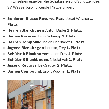
Im Einzelnen erzielten die Schützinnen und Schützen des
SV Wasserburg folgende Platzierungen:
Senioren-Klasse Recurve
: Franz-Josef Wagner
1.
Platz
.
Herren Blankbogen
: Anton Bader
1. Platz
.
Damen Recurve
: Tanja Schnapp
1. Platz
.
Herren Compound
: Kevin Eberhardt
1. Platz
.
Jugend Blankbogen
: Larissa, Frey
1. Platz
.
Schüler A Blankbogen
: Jonas Frey
1. Platz
.
Schüler B Blankbogen
: Nikolai Veh
1. Platz
.
Jugend Recurve
: Lex Sauter
2. Platz
.
Damen Compound
: Birgit Wagner
1. Platz
.