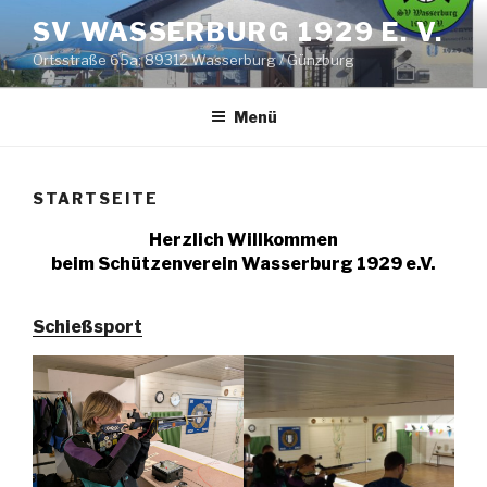
Zum
SV WASSERBURG 1929 E. V.
Inhalt
Ortsstraße 65a; 89312 Wasserburg / Günzburg
springen
Menü
STARTSEITE
Herzlich Willkommen
beim Schützenverein Wasserburg 1929 e.V.
Schießsport