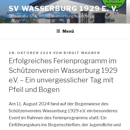
Zum
SV WASSERBURG 1929 E. V.
Inhalt
Ortsstraße 65a; 89312 Wasserburg / Günzburg
springen
Menü
VERÖFFENTLICHT
28. OKTOBER 2024
VON
BIRGIT WAGNER
AM
Erfolgreiches Ferienprogramm im
Schützenverein Wasserburg 1929
e.V. – Ein unvergesslicher Tag mit
Pfeil und Bogen
Am 11. August 2024 fand auf der Bogenwiese des
Schützenvereins Wasserburg 1929 e.V. ein besonderes
Event im Rahmen des Ferienprogramms statt: Ein
Einführungskurs ins Bogenschießen, der Jugendliche und