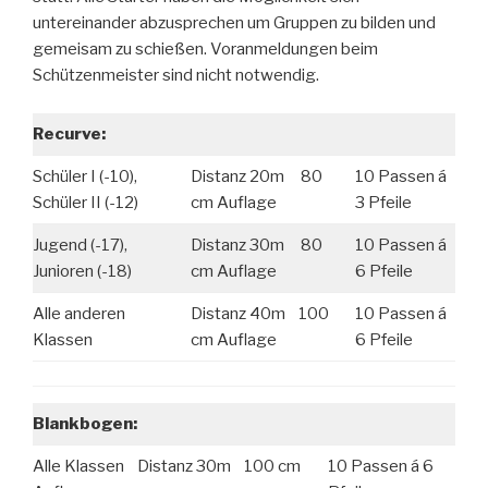
untereinander abzusprechen um Gruppen zu bilden und
gemeisam zu schießen. Voranmeldungen beim
Schützenmeister sind nicht notwendig.
Recurve:
Schüler I (-10),
Distanz 20m 80
10 Passen á
Schüler II (-12)
cm Auflage
3 Pfeile
Jugend (-17),
Distanz 30m 80
10 Passen á
Junioren (-18)
cm Auflage
6 Pfeile
Alle anderen
Distanz 40m 100
10 Passen á
Klassen
cm Auflage
6 Pfeile
Blankbogen:
Alle Klassen Distanz 30m 100 cm
10 Passen á 6