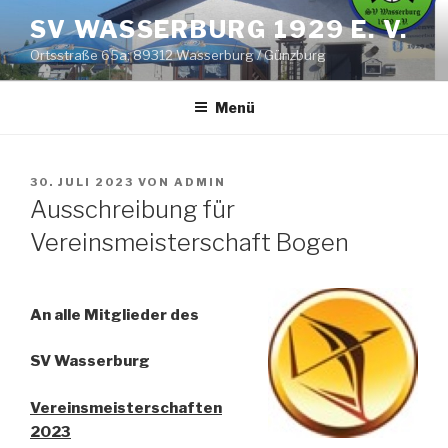
Zum
SV WASSERBURG 1929 E. V.
Inhalt
Ortsstraße 65a; 89312 Wasserburg / Günzburg
springen
Menü
VERÖFFENTLICHT
30. JULI 2023
VON
ADMIN
AM
Ausschreibung für
Vereinsmeisterschaft Bogen
An alle Mitglieder des
SV Wasserburg
Vereinsmeisterschaften
2023